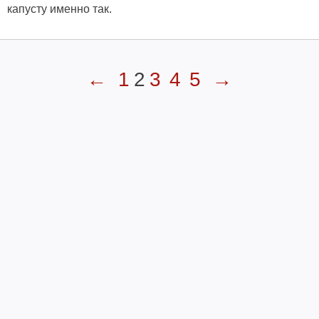
капусту именно так.
←
1
2
3
4
5
→