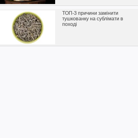
ТОП-3 причини замінити
тушкованку на сублімати в
поході