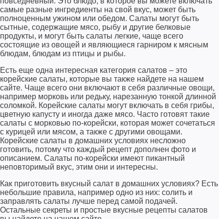
повседневный. Это блюдо, в которое вы можете включать
самые разные ингредиенты на свой вкус, может быть
полноценным ужином или обедом. Салаты могут быть
сытные, содержащие мясо, рыбу и другие белковые
продукты, и могут быть салаты легкие, чаще всего
состоящие из овощей и являющиеся гарниром к мясным
блюдам, блюдам из птицы и рыбы.
Есть еще одна интересная категория салатов – это
корейские салаты, которые вы также найдете на нашем
сайте. Чаще всего они включают в себя различные овощи,
например морковь или редьку, нарезанную тонкой длинной
соломкой. Корейские салаты могут включать в себя грибы,
цветную капусту и иногда даже мясо. Часто готовят такие
салаты с морковью по-корейски, которая может сочетаться
с курицей или мясом, а также с другими овощами.
Корейские салаты в домашних условиях несложно
готовить, потому что каждый рецепт дополнен фото и
описанием. Салаты по-корейски имеют пикантный
неповторимый вкус, этим они и интересны.
Как приготовить вкусный салат в домашних условиях? Есть
небольшие правила, например одно из них: солить и
заправлять салаты лучше перед самой подачей.
Остальные секреты и простые вкусные рецепты салатов
вы найдете на нашем сайте.