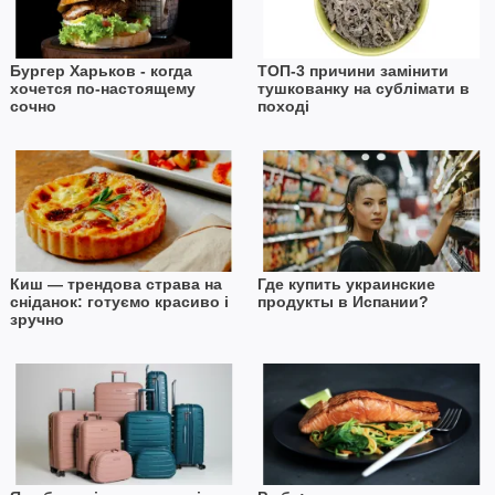
Бургер Харьков - когда
ТОП-3 причини замінити
хочется по-настоящему
тушкованку на сублімати в
сочно
поході
Киш — трендова страва на
Где купить украинские
сніданок: готуємо красиво і
продукты в Испании?
зручно